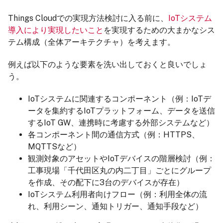
Things Cloudでの実現方法検討に入る前に、
IoTシステム
導入により実現したいこと
を実現するための大まかなシス
テム構成（全体アーキテクチャ）を考えます。
例えば以下のような要素を洗い出しておくと良いでしょ
う。
IoTシステムに関連するコンポーネント（例：IoTデ
ータを集約するIoTプラットフォーム、データを送信
するIoT GW、連携時に考慮する外部システムなど）
各コンポーネント間の通信方式（例：HTTPS、
MQTTSなど）
観測対象のアセットやIoTデバイスの階層検討（例：
工事現場「千代田区丸の内二丁目」ごとにグループ
を作成、その配下に3台のデバイスが存在）
IoTシステム利用者向けフロー（例：利用全体の流
れ、利用シーン、通知トリガー、通知手段など）