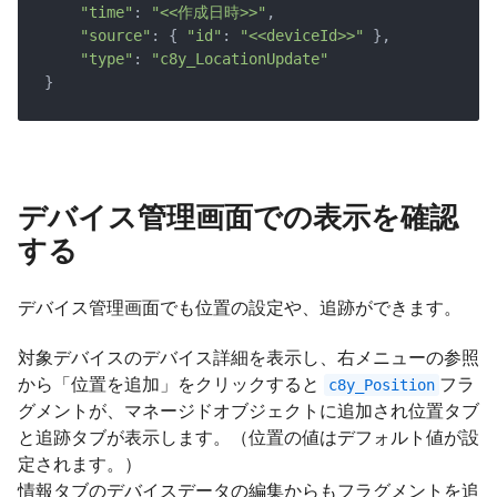
"time"
: 
"<<作成日時>>"
,

"source"
: { 
"id"
: 
"<<deviceId>>"
 },

"type"
: 
"c8y_LocationUpdate"
デバイス管理画面での表示を確認
する
デバイス管理画面でも位置の設定や、追跡ができます。
対象デバイスのデバイス詳細を表示し、右メニューの参照
から「位置を追加」をクリックすると
フラ
c8y_Position
グメントが、マネージドオブジェクトに追加され位置タブ
と追跡タブが表示します。（位置の値はデフォルト値が設
定されます。）
情報タブのデバイスデータの編集からもフラグメントを追