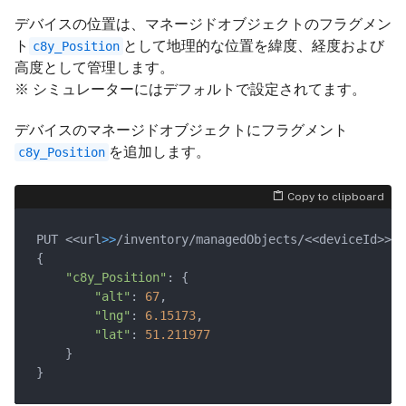
デバイスの位置は、マネージドオブジェクトのフラグメン
ト
として地理的な位置を緯度、経度および
c8y_Position
高度として管理します。
※ シミュレーターにはデフォルトで設定されてます。
デバイスのマネージドオブジェクトにフラグメント
を追加します。
c8y_Position
Copy to clipboard
PUT <<url
>>
/inventory/managedObjects/<<deviceId>>

{

"c8y_Position"
: {

"alt"
: 
67
,

"lng"
: 
6.15173
,

"lat"
: 
51.211977
    }
