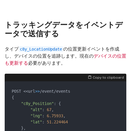
トラッキングデータをイベントデ
ータで送信する
タイプ
の位置更新イベントを作成
c8y_LocationUpdate
し、デバイスの位置を追跡します。現在の
デバイスの位置
も更新する
必要があります。
Copy to clipboard
POST <<url
>>
/event/events

{

"c8y_Position"
: {

"alt"
: 
67
,

"lng"
: 
6.75933
,

"lat"
: 
51.224464
    },
