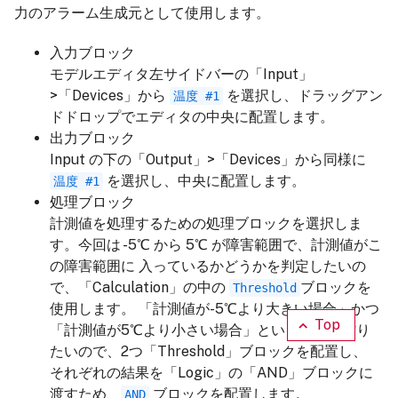
力のアラーム生成元として使用します。
入力ブロック
モデルエディタ左サイドバーの「Input」
>「Devices」から
を選択し、ドラッグアン
温度 #1
ドドロップでエディタの中央に配置します。
出力ブロック
Input の下の「Output」>「Devices」から同様に
を選択し、中央に配置します。
温度 #1
処理ブロック
計測値を処理するための処理ブロックを選択しま
す。今回は -5℃ から 5℃ が障害範囲で、計測値がこ
の障害範囲に 入っているかどうかを判定したいの
で、「Calculation」の中の
ブロックを
Threshold
使用します。 「計測値が-5℃より大きい場合」かつ
Top
「計測値が5℃より小さい場合」という条件を作り
たいので、2つ「Threshold」ブロックを配置し、
それぞれの結果を「Logic」の「AND」ブロックに
渡すため、
ブロックを配置します。
AND