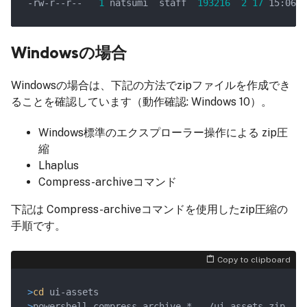
-rw-r--r--   
1
 natsumi  staff  
193216
2
17
Windowsの場合
Windowsの場合は、下記の方法でzipファイルを作成でき
ることを確認しています（動作確認: Windows 10）。
Windows標準のエクスプローラー操作による zip圧
縮
Lhaplus
Compress-archiveコマンド
下記は Compress-archiveコマンドを使用したzip圧縮の
手順です。
Copy to clipboard
>
cd
 ui-assets
>
powershell compress-archive * ../ui-assets.zip