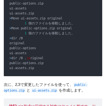
>
Move ui-assets.zip original
1
>
Move public-options.zip original
1
>
dir /B
>
dir /B .
\o
riginal
次に、2,3で変更したファイルを使って、
public-
と
を作成します。
options.zip
ui-assets.zip