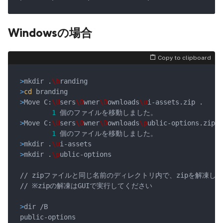
Windowsの場合
Copy to clipboard
>
mkdir .
\b
randing
>
cd
 branding
>
Move C:
\U
sers
\O
wner
\D
ownloads
\u
i-assets.zip .
1
>
Move C:
\U
sers
\O
wner
\D
ownloads
\p
ublic-options.zip .
1
>
mkdir .
\u
i-assets
>
mkdir .
\p
ublic-options
>
dir /B