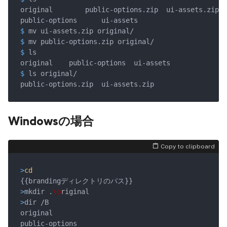
$
 mv ui-assets.zip original/
$
 mv public-options.zip original/
$
 ls
$
 ls original/
Windowsの場合
Copy to clipboard
>
cd
>
mkdir .
\o
riginal
>
dir /B