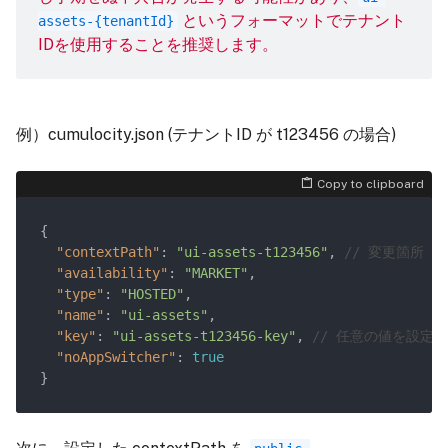
というフォーマットでテナント
assets-{tenantId}
IDを使用することを推奨します。
例）cumulocity.json (テナントID が t123456 の場合)
Copy to clipboard
"contextPath"
: 
"ui-assets-t123456"
, 
"availability"
: 
"MARKET"
"type"
: 
"HOSTED"
"name"
: 
"ui-assets"
"key"
: 
"ui-assets-t123456-key"
, 
"noAppSwitcher"
: 
true