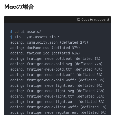
Macの場合
Copy to clipboard
$
cd
 ui-assets/
$
 zip ../ui-assets.zip *