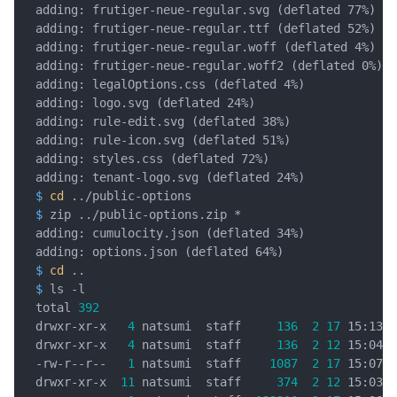
$
cd
 ../public-options
$
 zip ../public-options.zip *
$
cd
 ..
$
 ls -l
total 
392
drwxr-xr-x   
4
 natsumi  staff     
136
2
17
drwxr-xr-x   
4
 natsumi  staff     
136
2
12
-rw-r--r--   
1
 natsumi  staff    
1087
2
17
drwxr-xr-x  
11
 natsumi  staff     
374
2
12