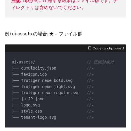
注記
: zip形式に圧縮する対象はファイル群です。デ
ィレクトリは含めないでください。
例) ui-assets の場合: ★ = ファイル群
Copy to clipboard
ui-assets/                      
// 圧縮対象外
├── cumulocity.json             
//★
├── favicon.ico                 
//★
├── frutiger-neue-bold.svg      
//★
├── frutiger-neue-light.svg     
//★
├── frutiger-neue-regular.svg   
//★
├── ja_JP.json                  
//★
├── logo.svg                    
//★
├── style.css                   
//★
└── tenant-logo.svg             
//★