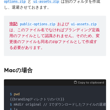
と
は別のフォルダを作成
options.zip
ui-assets.zip
し、退避させておきます。
注記
:
および
public-options.zip
ui-assets.zip
は、このファイル名でなければブランディング定義
用のファイルとして認識されません。そのため、変
更後のファイルも同名のzipファイルとして作成す
る必要があります。
Macの場合
Copy to clipboard
$
pwd
$
 mkdir original // 1でダウンロードしたファイルの退
$
 ls