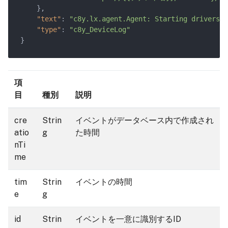
    },

"text"
: 
"c8y.lx.agent.Agent: Starting drivers"
,

"type"
: 
"c8y_DeviceLog"
項
目
種別
説明
cre
Strin
イベントがデータベース内で作成され
atio
g
た時間
nTi
me
tim
Strin
イベントの時間
e
g
id
Strin
イベントを一意に識別するID