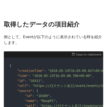
取得したデータの項目紹介
例として、Eventが以下のように表示されている時を紹介
します。
Copy to clipboard
{

"creationTime"
: 
"2018-05-14T16:05:09.027+09:00"
"time"
: 
"2018-05-14T16:05:08.700+09:00"
,

"id"
: 
"10311"
,

"self"
: 
"https://{{テナント名}}/event/events/103
"source"
: {

"id"
: 
"10309"
,

"name"
: 
"RaspPi"
,

"self"
: 
"https://{{テナント名}}/inventory/man