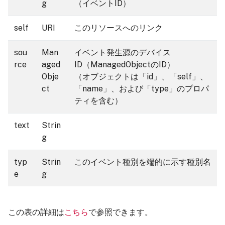
g
（イベントID）
self
URI
このリソースへのリンク
sou
Man
イベント発生源のデバイス
rce
aged
ID（ManagedObjectのID）
Obje
（オブジェクトは「id」、「self」、
ct
「name」、および「type」のプロパ
ティを含む）
text
Strin
g
typ
Strin
このイベント種別を端的に示す種別名
e
g
この表の詳細は
こちら
で参照できます。