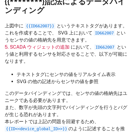
{{********}}記法によるデータバイ
ンディング
上図中に
というテキストタグがあります。
{{ID662007}}
これを作成することで、 SVG 上において
とい
ID662007
うセンサの値の格納先を用意できます。
5. SCADA ウィジェットの追加
において、
とい
ID662007
う値と利用するセンサを対応させることで、以下が可能に
なります。
テキストタグにセンサの値をリアルタイム表示
SVG の他の記述からセンサの値を参照
このデータバインディングでは、センサの値の格納先はユ
ニークである必要があります。
また、数字が先頭の文字列でバインディングを行うとバグ
が生じる恐れがあります。
本レポートでは上記の問題を回避するため、
のように記述することを推
{{ID<<device_global_ID>>}}