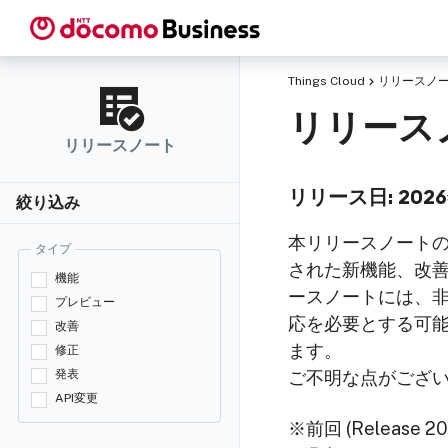
Things Cloud
リリースノート 
リリースノー
リリースノート
リリース日: 202
絞り込み
本リリースノート
タイプ
された新機能、改
機能
ースノートには、非
プレビュー
応を必要とする可
改善
ます。
修正
発表
ご不明な点がござ
API変更
※前回 (Release