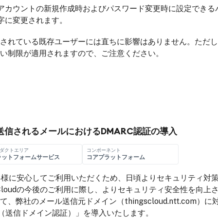
6 では、アカウントの新規作成時およびパスワード変更時に設定でき
 文字に変更されます。
されている既存ユーザーには直ちに影響はありません。ただし
い制限が適用されますので、ご注意ください。
udから送信されるメールにおけるDMARC認証の導入
ダクトエリア
コンポーネント
ラットフォームサービス
コアプラットフォーム
dは、お客様に安心してご利用いただくため、日頃よりセキュリティ
s Cloudの今後のご利用に際し、よりセキュリティ安全性を向
弊社のメール送信元ドメイン（thingscloud.ntt.com）に
C（送信ドメイン認証）」を導入いたします。