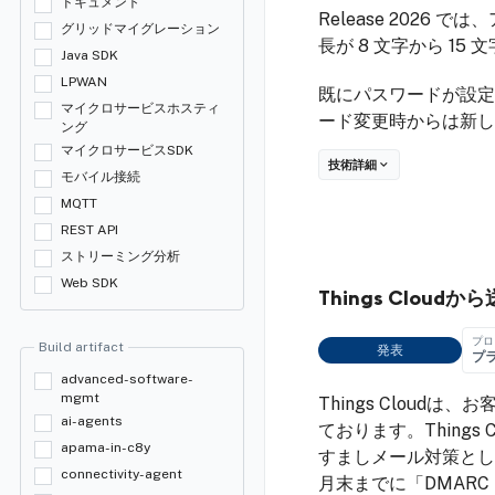
ドキュメント
Release 202
グリッドマイグレーション
長が 8 文字から 15
Java SDK
LPWAN
既にパスワードが設定
マイクロサービスホスティ
ード変更時からは新し
ング
マイクロサービスSDK
技術詳細
モバイル接続
MQTT
REST API
ストリーミング分析
Web SDK
Things Clo
プロ
Build artifact
発表
プ
advanced-software-
mgmt
Things Clou
ai-agents
ております。Thing
apama-in-c8y
すましメール対策として、
connectivity-agent
月末までに「DMAR