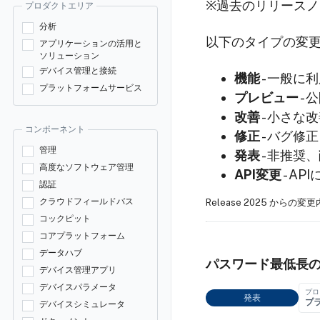
※過去のリリースノ
プロダクトエリア
分析
以下のタイプの変
アプリケーションの活用と
ソリューション
デバイス管理と接続
機能
- 一般に
プラットフォームサービス
プレビュー
-
改善
- 小さな
コンポーネント
修正
- バグ修正
管理
発表
- 非推奨
高度なソフトウェア管理
API変更
- A
認証
クラウドフィールドバス
Release 2025 から
コックピット
コアプラットフォーム
データハブ
パスワード最低長
デバイス管理アプリ
デバイスパラメータ
プロ
発表
プ
デバイスシミュレータ