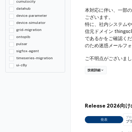
cumulocity
datahub
本対応に伴い、一部の
device-parameter
ございます。
device-simulator
特に、社内システムや
grid-migration
信元ドメイン thing
ontoplb
であるかをご確認くだ
pulsar
のため迷惑メールフォ
sigfox-agent
ご不明点がございましたら
timeseries-migration
ui-c8y
技術詳細
Release 20
プロ
発表
プ