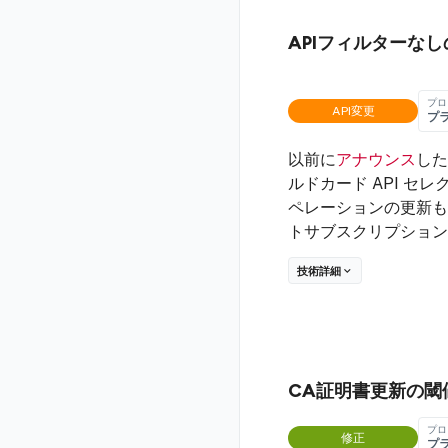
APIフィルターなしの
プロ
API変更
プ
以前に
アナウンス
した
ルドカード API 
ペレーションの更新も
トサブスクリプション
技術詳細
CA証明書更新の閾
プロ
修正
プ