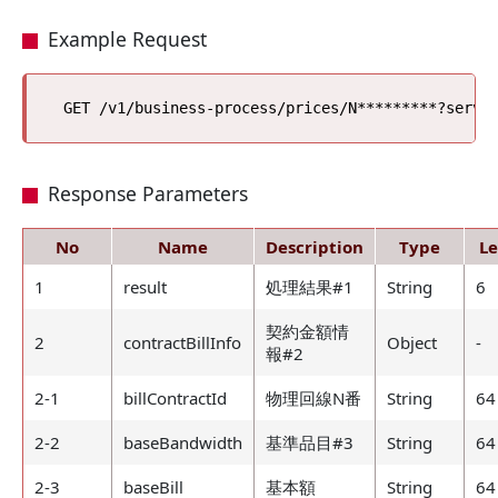
Example Request
Response Parameters
No
Name
Description
Type
L
1
result
処理結果#1
String
6
契約金額情
2
contractBillInfo
Object
-
報#2
2-1
billContractId
物理回線N番
String
64
2-2
baseBandwidth
基準品目#3
String
64
2-3
baseBill
基本額
String
64