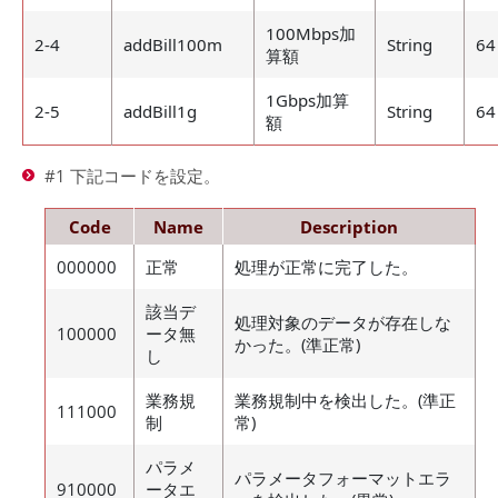
100Mbps加
2-4
addBill100m
String
64
算額
1Gbps加算
2-5
addBill1g
String
64
額
#1 下記コードを設定。
Code
Name
Description
000000
正常
処理が正常に完了した。
該当デ
処理対象のデータが存在しな
100000
ータ無
かった。(準正常)
し
業務規
業務規制中を検出した。(準正
111000
制
常)
パラメ
パラメータフォーマットエラ
910000
ータエ