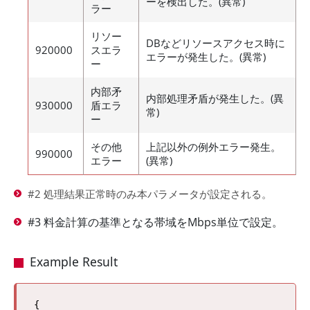
ーを検出した。(異常)
ラー
リソー
DBなどリソースアクセス時に
920000
スエラ
エラーが発生した。(異常)
ー
内部矛
内部処理矛盾が発生した。(異
930000
盾エラ
常)
ー
その他
上記以外の例外エラー発生。
990000
エラー
(異常)
#2 処理結果正常時のみ本パラメータが設定される。
#3 料金計算の基準となる帯域をMbps単位で設定。
Example Result
{
