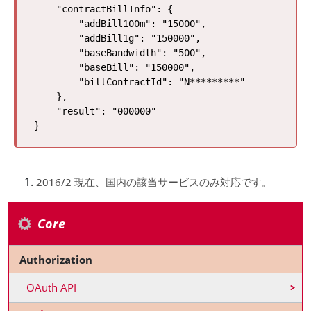
    "contractBillInfo": {

        "addBill100m": "15000", 

        "addBill1g": "150000", 

        "baseBandwidth": "500", 

        "baseBill": "150000", 

        "billContractId": "N*********"

    }, 

    "result": "000000"

2016/2 現在、国内の該当サービスのみ対応です。
Core
Authorization
OAuth API