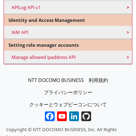
APILog API v1
Identity and Access Management
IAM API
Setting role manager accounts
Manage allowed ipaddress API
フッターJP
NTT DOCOMO BUSINESS
利用規約
プライバシーポリシー
クッキーとウェブビーコンについて
Facebook
YouTube
LinkedIn
GitHub
Copyright © NTT DOCOMO BUSINESS, Inc. All Rights