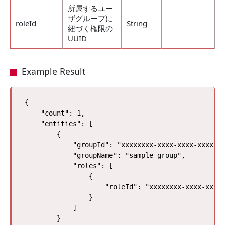
所属するユー
ザグループに
roleId
String
紐づく権限の
UUID
Example Result
{

    "count": 1, 

    "entities": [

        {

            "groupId": "xxxxxxxx-xxxx-xxxx-xxxx-xx
            "groupName": "sample_group", 

            "roles": [

                {

                    "roleId": "xxxxxxxx-xxxx-xxxx-
                }

            ]

        }
