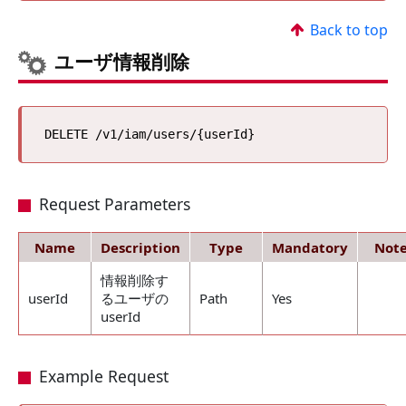
Back to top
ユーザ情報削除
Request Parameters
Name
Description
Type
Mandatory
Note
情報削除す
userId
るユーザの
Path
Yes
userId
Example Request