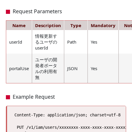
Request Parameters
Name
Description
Type
Mandatory
Not
情報更新す
userId
るユーザの
Path
Yes
userId
ユーザの開
発者ポータ
portalUse
JSON
Yes
ルの利用有
無
Example Request
Content-Type: application/json; charset=utf-8

 PUT /v1/iam/users/xxxxxxxx-xxxx-xxxx-xxxx-xxxxxxx