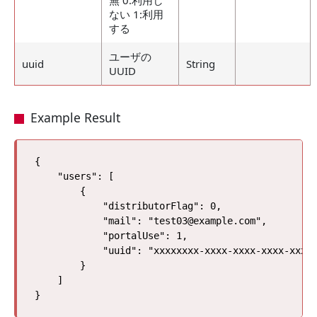
無 0:利用し
ない 1:利用
する
ユーザの
uuid
String
UUID
Example Result
{

    "users": [

        {

            "distributorFlag": 0, 

            "mail": "test03@example.com", 

            "portalUse": 1, 

            "uuid": "xxxxxxxx-xxxx-xxxx-xxxx-xxxxx
        }

    ]
