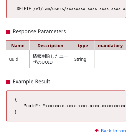
Response Parameters
Name
Description
type
mandatory
情報削除したユー
uuid
String
ザのUUID
Example Result
{

    "uuid": "xxxxxxxx-xxxx-xxxx-xxxx-xxxxxxxxxxxx"
Back to top