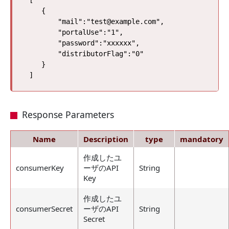
 [

    {

        "mail":"test@example.com",

        "portalUse":"1",

        "password":"xxxxxx",

        "distributorFlag":"0"

    }

Response Parameters
Name
Description
type
mandatory
作成したユ
consumerKey
ーザのAPI
String
Key
作成したユ
consumerSecret
ーザのAPI
String
Secret