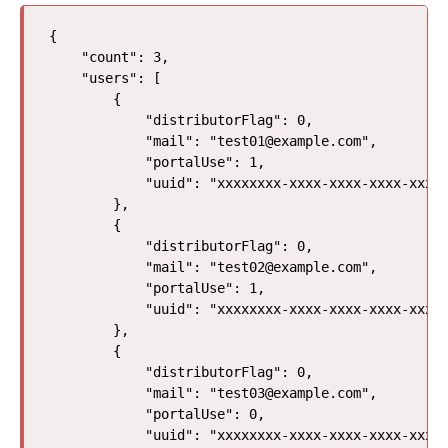
{

    "count": 3, 

    "users": [

        {

            "distributorFlag": 0, 

            "mail": "test01@example.com", 

            "portalUse": 1, 

            "uuid": "xxxxxxxx-xxxx-xxxx-xxxx-xxxxx
        }, 

        {

            "distributorFlag": 0, 

            "mail": "test02@example.com", 

            "portalUse": 1, 

            "uuid": "xxxxxxxx-xxxx-xxxx-xxxx-xxxxx
        }, 

        {

            "distributorFlag": 0, 

            "mail": "test03@example.com", 

            "portalUse": 0, 

            "uuid": "xxxxxxxx-xxxx-xxxx-xxxx-xxxxx