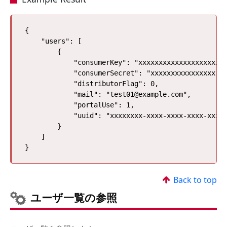
{

    "users": [

        {

            "consumerKey": "xxxxxxxxxxxxxxxxxxxxxx
            "consumerSecret": "xxxxxxxxxxxxxxxx", 
            "distributorFlag": 0, 

            "mail": "test01@example.com", 

            "portalUse": 1, 

            "uuid": "xxxxxxxx-xxxx-xxxx-xxxx-xxxxx
        }

    ]

Back to top
ユーザ一覧の参照