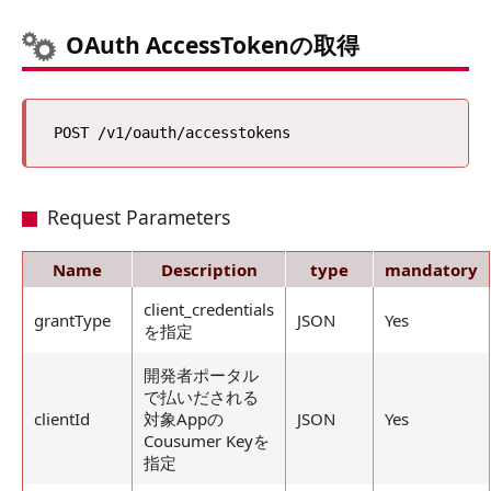
OAuth AccessTokenの取得
Request Parameters
Name
Description
type
mandatory
client_credentials
grantType
JSON
Yes
を指定
開発者ポータル
で払いだされる
clientId
対象Appの
JSON
Yes
Cousumer Keyを
指定