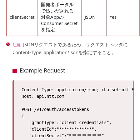
開発者ポータル
で払いだされる
clientSecret
対象Appの
JSON
Yes
Consumer Secret
を指定
: JSONリクエストであるため、リクエストヘッダに
注意
Content-Type: application/jsonを指定すること。
Example Request
Content-Type: application/json; charset=utf-8

Host: api.ntt.com

POST /v1/oauth/accesstokens

{

   "grantType":"client_credentials",

   "clientId":"*************",

   "clientSecret":"*************"
