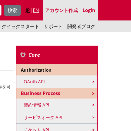
signup
JP
EN
アカウント作成
Login
ユーザーアカウン
クイックスタート
サポート
開発者ブログ
Core
Authorization
OAuth API
操作を可
Business Process
契約情報 API
サービスオーダ API
チケット API