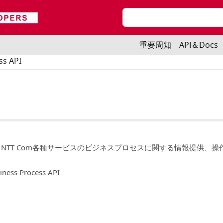
検索
二段目メニューフロントJP
重要周知
API＆Docs
ss API
ocess APIは、NTT Com各種サービスのビジネスプロセスに関する情報提供、
Process API