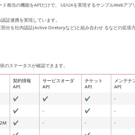
相当の機能をAPIだけで、 UI/UXを実現するサンプルWebアプ
book認証連携を実現しています。
社内認証(Active Diretoryなど)と組み合わせ るなどの拡張
APIの現状のステータスが確認できます。
契約情報
サービスオーダ
チケット
メンテナ
API
API
API
API
✔
✔
✔
-
✔
-
✔
-
M2M
✔
-
-
-
✔
-
✔
-