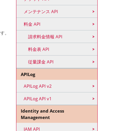
メンテナンス API
料金 API
です。
請求料金情報 API
料金表 API
従量課金 API
APILog
APILog API v2
APILog API v1
Identity and Access
Management
IAM API