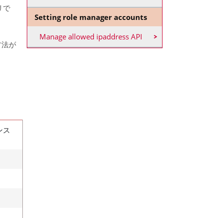
リで
Setting role manager accounts
Manage allowed ipaddress API
方法が
ンス