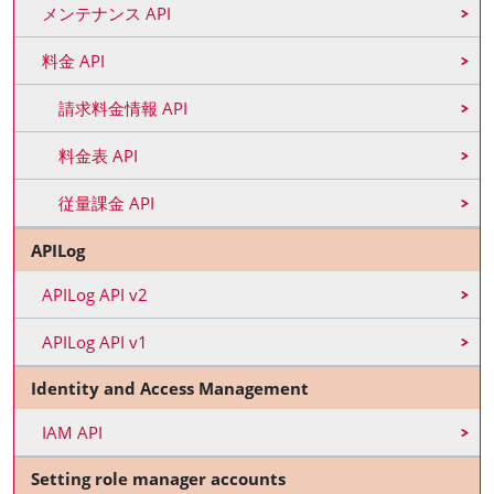
メンテナンス API
料金 API
請求料金情報 API
料金表 API
従量課金 API
APILog
APILog API v2
APILog API v1
Identity and Access Management
IAM API
Setting role manager accounts