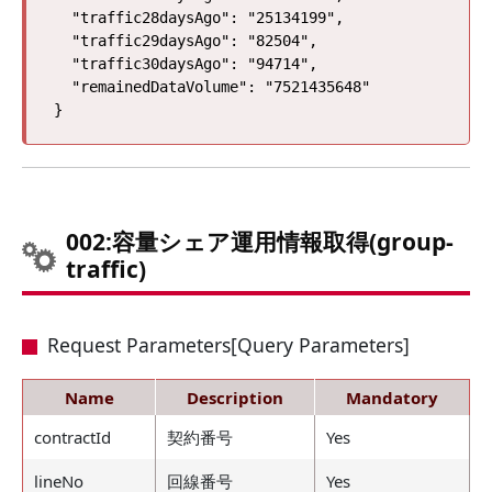
  "traffic28daysAgo": "25134199",

  "traffic29daysAgo": "82504",

  "traffic30daysAgo": "94714",

  "remainedDataVolume": "7521435648"

002:容量シェア運用情報取得(group-
traffic)
Request Parameters[Query Parameters]
Name
Description
Mandatory
contractId
契約番号
Yes
lineNo
回線番号
Yes