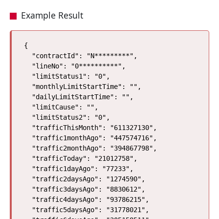
Example Result
{

  "contractId": "N*********",

  "lineNo": "0**********",

  "limitStatus1": "0",

  "monthlyLimitStartTime": "",

  "dailyLimitStartTime": "",

  "limitCause": "",

  "limitStatus2": "0",

  "trafficThisMonth": "611327130",

  "traffic1monthAgo": "447574716",

  "traffic2monthAgo": "394867798",

  "trafficToday": "21012758",

  "traffic1dayAgo": "77233",

  "traffic2daysAgo": "1274590",

  "traffic3daysAgo": "8830612",

  "traffic4daysAgo": "93786215",

  "traffic5daysAgo": "31778021",
