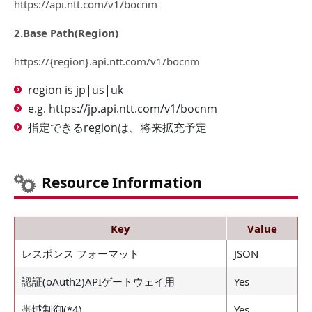
https://api.ntt.com/v1/bocnm
2.Base Path(Region)
https://{region}.api.ntt.com/v1/bocnm
region is jp|us|uk
e.g. https://jp.api.ntt.com/v1/bocnm
指定できるregionは、将来拡充予定
Resource Information
Key
Value
レスポンス フォーマット
JSON
認証(oAuth2)APIゲートウェイ用
Yes
帯域制御(*4)
Yes