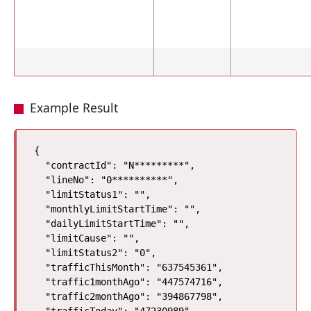
Example Result
{

  "contractId": "N*********",

  "lineNo": "0**********",

  "limitStatus1": "",

  "monthlyLimitStartTime": "",

  "dailyLimitStartTime": "",

  "limitCause": "",

  "limitStatus2": "0",

  "trafficThisMonth": "637545361",

  "traffic1monthAgo": "447574716",

  "traffic2monthAgo": "394867798",
