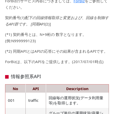
ForBizのサービス内容につきましては、
ForBiz
をご参照して
ください。
契約番号(
1)配下の回線情報取得と変更および、回線を制御す
るAPI群です。 [同期API(
2)]
(*1) 契約番号とは、N+9桁の 数字となります。
(例:N999999123)
(*2) 同期APIとはAPIの応答にその結果が含まれるAPIです。
ForBizは、以下のAPIをご提供します。(2017/07/01時点)
情報参照系API
No
API
Description
回線毎の運用状況(データ利用量
001
traffic
等)を取得します。
グループ単位の運用状況(容量シ