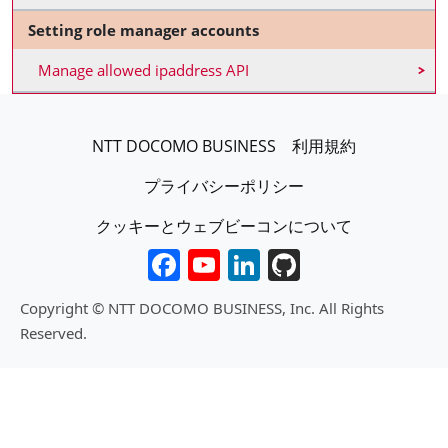
Setting role manager accounts
Manage allowed ipaddress API
フッターJP
NTT DOCOMO BUSINESS
利用規約
プライバシーポリシー
クッキーとウェブビーコンについて
Facebook
YouTube
LinkedIn
GitHub
Copyright © NTT DOCOMO BUSINESS, Inc. All Rights
Reserved.