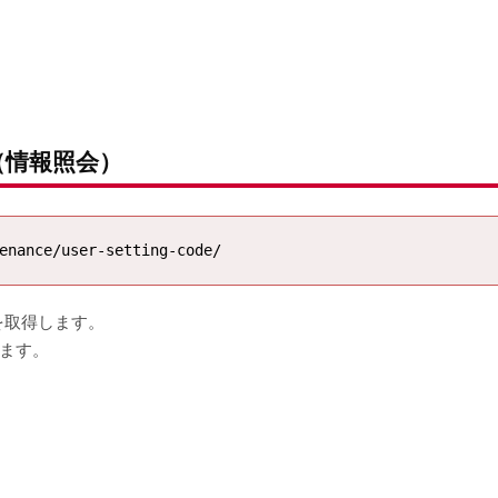
（情報照会）
を取得します。
ります。