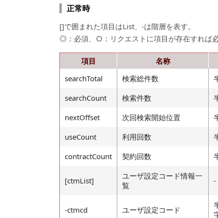
正常時
[]で囲まれた項目はList、-は階層を表す。
◎：必須、○：リクエストに項目が存在すれば
項目
名称
searchTotal
検索総件数
searchCount
検索件数
nextOffset
次回検索開始位置
useCount
利用回数
contractCount
契約回数
ユーザ設定コード情報一
[ctmList]
-
覧
-ctmcd
ユーザ設定コード