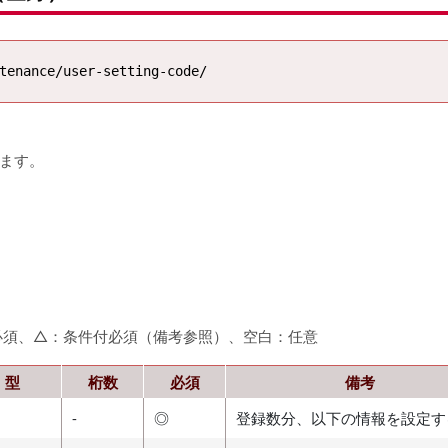
ります。
必須、△：条件付必須（備考参照）、空白：任意
型
桁数
必須
備考
-
◎
登録数分、以下の情報を設定す