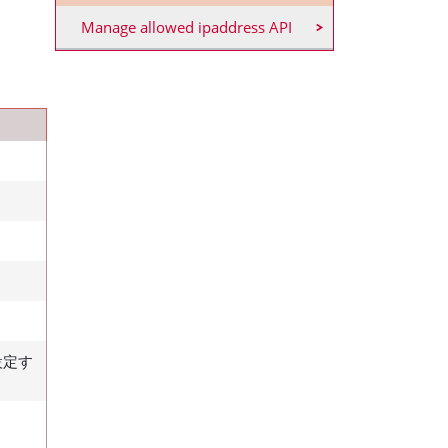
Manage allowed ipaddress API
設定す