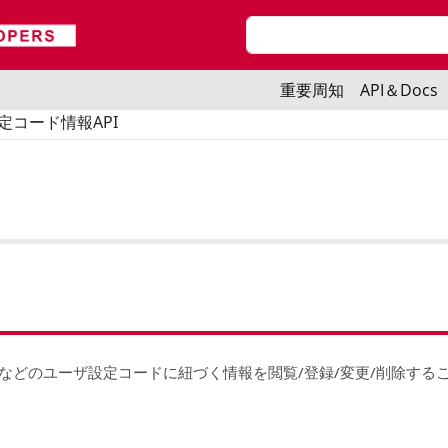
検索
二段目メニューフロントJP
重要周知
API＆Docs
定コード情報API
などのユーザ設定コードに紐づく情報を閲覧/登録/変更/削除する