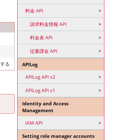
料金 API
請求料金情報 API
料金表 API
従量課金 API
得する
APILog
APILog API v2
APILog API v1
Identity and Access
Management
IAM API
Setting role manager accounts