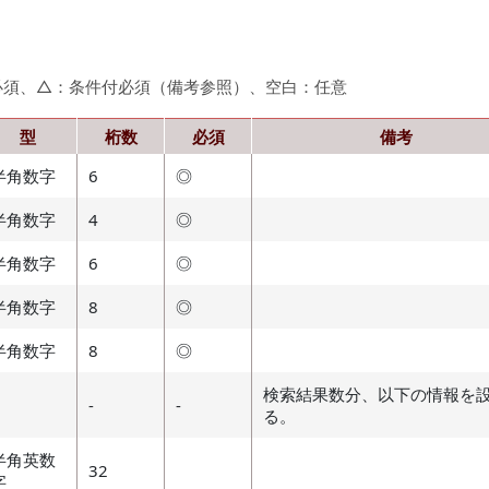
必須、△：条件付必須（備考参照）、空白：任意
型
桁数
必須
備考
半角数字
6
◎
半角数字
4
◎
半角数字
6
◎
半角数字
8
◎
半角数字
8
◎
検索結果数分、以下の情報を
-
-
る。
半角英数
32
字