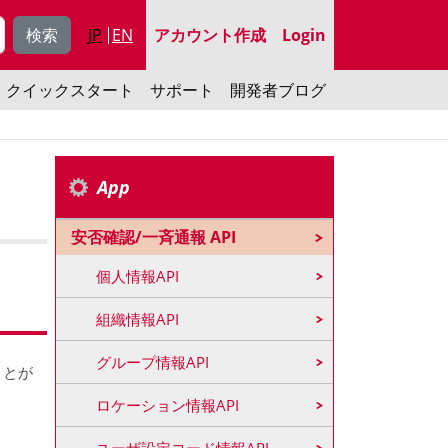
signup
JP
EN
アカウント作成
Login
ユーザーアカウン
クイックスタート
サポート
開発者ブログ
App
安否確認/一斉通報 API
個人情報API
組織情報API
グループ情報API
ことが
ロケーション情報API