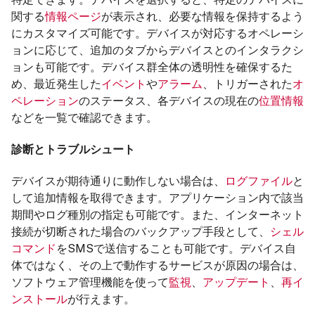
関する
情報ページ
が表示され、必要な情報を保持するよう
にカスタマイズ可能です。デバイスが対応するオペレーシ
ョンに応じて、追加のタブからデバイスとのインタラクシ
ョンも可能です。デバイス群全体の透明性を確保するた
め、最近発生した
イベント
や
アラーム
、トリガーされた
オ
ペレーション
のステータス、各デバイスの現在の
位置情報
などを一覧で確認できます。
診断とトラブルシュート
デバイスが期待通りに動作しない場合は、
ログファイル
と
して追加情報を取得できます。アプリケーション内で該当
期間やログ種別の指定も可能です。
また、インターネット
接続が切断された場合のバックアップ手段として、
シェル
コマンド
をSMSで送信することも可能です。デバイス自
体ではなく、その上で動作するサービスが原因の場合は、
ソフトウェア管理機能を使って
監視
、
アップデート
、
再イ
ンストール
が行えます。