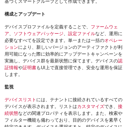
基づくスマートグループとして作成できます。
構成とアップデート
デバイスプロファイルを定義することで、
ファームウェ
ア
、
ソフトウェアパッケージ
、
設定ファイル
など、運用に
必要なすべてを設定できます。単一または一括の
オペレー
ション
により、新しいバージョンのアーティファクトが利
用可能になった際に効率的にアップデートキャンペーンを
実施し、デバイス群を最新状態に保てます。デバイスの
認
証情報
や
証明書
もUI上で直接管理でき、安全な運用を保証
します。
監視
デバイスリスト
には、テナントに接続されているすべての
デバイスが表示されます。リストは
カスタマイズ
でき、
接
続状態
などの関連プロパティを表示します。また、検索や
フィルター機能も備わっており、目的のデバイスを素早く
特定できます。デバイスを選択すると、特定のデバイスに